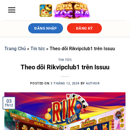
Skip
to
content
ĐĂNG NHẬP
ĐĂNG KÝ
Trang Chủ
»
Tin tức
»
Theo dõi Rikvipclub1 trên Issuu
TIN TỨC
Theo dõi Rikvipclub1 trên Issuu
POSTED ON
3 THÁNG 12, 2024
BY
AUTHOR
03
Th12