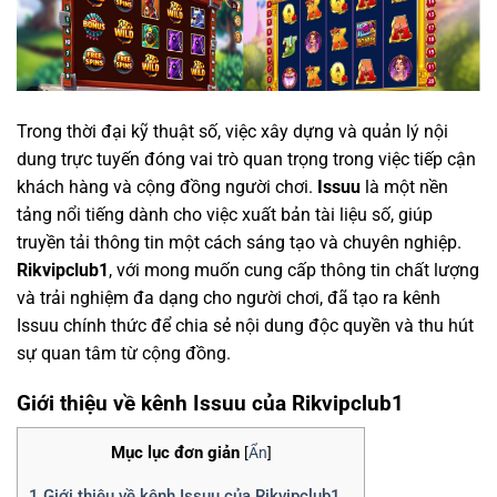
Trong thời đại kỹ thuật số, việc xây dựng và quản lý nội
dung trực tuyến đóng vai trò quan trọng trong việc tiếp cận
khách hàng và cộng đồng người chơi.
Issuu
là một nền
tảng nổi tiếng dành cho việc xuất bản tài liệu số, giúp
truyền tải thông tin một cách sáng tạo và chuyên nghiệp.
Rikvipclub1
, với mong muốn cung cấp thông tin chất lượng
và trải nghiệm đa dạng cho người chơi, đã tạo ra kênh
Issuu chính thức để chia sẻ nội dung độc quyền và thu hút
sự quan tâm từ cộng đồng.
Giới thiệu về kênh Issuu của Rikvipclub1
Mục lục đơn giản
[
Ẩn
]
1
Giới thiệu về kênh Issuu của Rikvipclub1