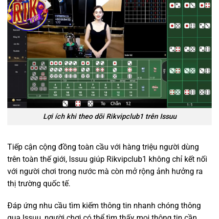
Lợi ích khi theo dõi Rikvipclub1 trên Issuu
Tiếp cận cộng đồng toàn cầu với hàng triệu người dùng
trên toàn thế giới, Issuu giúp Rikvipclub1 không chỉ kết nối
với người chơi trong nước mà còn mở rộng ảnh hưởng ra
thị trường quốc tế.
Đáp ứng nhu cầu tìm kiếm thông tin nhanh chóng thông
qua Issuu, người chơi có thể tìm thấy mọi thông tin cần