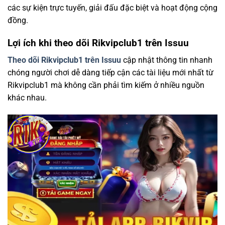
các sự kiện trực tuyến, giải đấu đặc biệt và hoạt động cộng
đồng.
Lợi ích khi theo dõi Rikvipclub1 trên Issuu
Theo dõi Rikvipclub1 trên Issuu
c
ập nhật thông tin nhanh
chóng người chơi dễ dàng tiếp cận các tài liệu mới nhất từ
Rikvipclub1 mà không cần phải tìm kiếm ở nhiều nguồn
khác nhau.