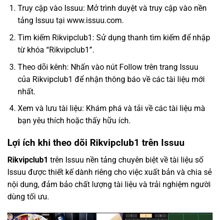
Truy cập vào Issuu: Mở trình duyệt và truy cập vào nền
tảng Issuu tại www.issuu.com.
Tìm kiếm Rikvipclub1: Sử dụng thanh tìm kiếm để nhập
từ khóa “Rikvipclub1”.
Theo dõi kênh: Nhấn vào nút Follow trên trang Issuu
của Rikvipclub1 để nhận thông báo về các tài liệu mới
nhất.
Xem và lưu tài liệu: Khám phá và tải về các tài liệu mà
bạn yêu thích hoặc thấy hữu ích.
Lợi ích khi theo dõi Rikvipclub1 trên Issuu
Rikvipclub1
trên Issuu n
ền tảng chuyên biệt về tài liệu số
Issuu được thiết kế dành riêng cho việc xuất bản và chia sẻ
nội dung, đảm bảo chất lượng tài liệu và trải nghiệm người
dùng tối ưu.