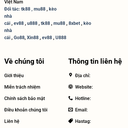
Việt Nam
Đối tác:
tk88
,
mu88
,
kèo
nhà
cái
,
ev88
,
u888
,
tk88
,
mu88
,
8xbet
,
kèo
nhà
cái
,
Go88
,
Xin88
,
ev88
,
U888
Về chúng tôi
Thông tin liên hệ
Giới thiệu
Địa chỉ:
Miễn trách nhiệm
Website:
Chính sách bảo mật
Hotline:
Điều khoản chúng tôi
Email:
Liên hệ
Hastag: