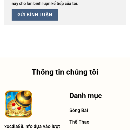
này cho lần bình luận kế tiếp của tôi.
Thông tin chúng tôi
Danh mục
Sòng Bài
Thể Thao
xocdia88.info dựa vào lượt