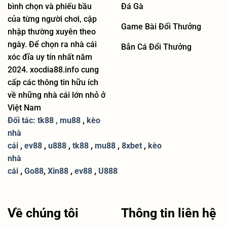
Đá Gà
bình chọn và phiếu bầu
của từng người chơi, cập
Game Bài Đổi Thưởng
nhập thường xuyên theo
ngày. Để chọn ra nhà cái
Bắn Cá Đổi Thưởng
xóc đĩa uy tín nhất năm
2024. xocdia88.info cung
cấp các thông tin hữu ích
về những nhà cái lớn nhỏ ở
Việt Nam
Đối tác:
tk88
,
mu88
,
kèo
nhà
cái
,
ev88
,
u888
,
tk88
,
mu88
,
8xbet
,
kèo
nhà
cái
,
Go88
,
Xin88
,
ev88
,
U888
Về chúng tôi
Thông tin liên hệ