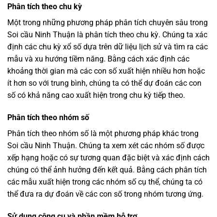
Phân tích theo chu kỳ
Một trong những phương pháp phân tích chuyên sâu trong
Soi cầu Ninh Thuận là phân tích theo chu kỳ. Chúng ta xác
định các chu kỳ xổ số dựa trên dữ liệu lịch sử và tìm ra các
mẫu và xu hướng tiềm năng. Bằng cách xác định các
khoảng thời gian mà các con số xuất hiện nhiều hơn hoặc
ít hơn so với trung bình, chúng ta có thể dự đoán các con
số có khả năng cao xuất hiện trong chu kỳ tiếp theo.
Phân tích theo nhóm số
Phân tích theo nhóm số là một phương pháp khác trong
Soi cầu Ninh Thuận. Chúng ta xem xét các nhóm số được
xếp hạng hoặc có sự tương quan đặc biệt và xác định cách
chúng có thể ảnh hưởng đến kết quả. Bằng cách phân tích
các mẫu xuất hiện trong các nhóm số cụ thể, chúng ta có
thể đưa ra dự đoán về các con số trong nhóm tương ứng.
Sử dụng công cụ và phần mềm hỗ trợ