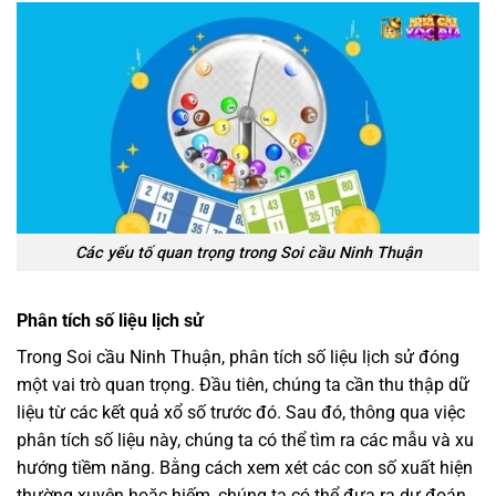
Các yếu tố quan trọng trong Soi cầu Ninh Thuận
Phân tích số liệu lịch sử
Trong Soi cầu Ninh Thuận, phân tích số liệu lịch sử đóng
một vai trò quan trọng. Đầu tiên, chúng ta cần thu thập dữ
liệu từ các kết quả xổ số trước đó. Sau đó, thông qua việc
phân tích số liệu này, chúng ta có thể tìm ra các mẫu và xu
hướng tiềm năng. Bằng cách xem xét các con số xuất hiện
thường xuyên hoặc hiếm, chúng ta có thể đưa ra dự đoán