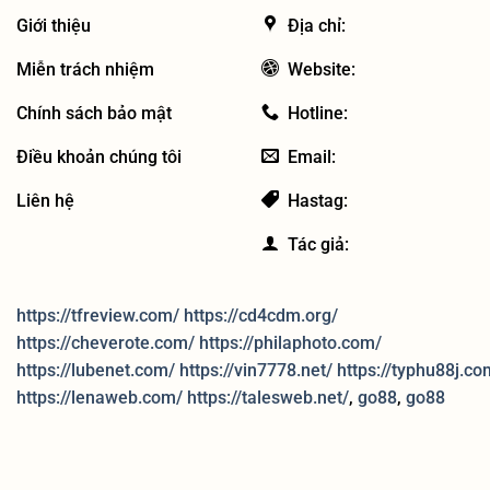
Giới thiệu
Địa chỉ:
Miễn trách nhiệm
Website:
Chính sách bảo mật
Hotline:
Điều khoản chúng tôi
Email:
Liên hệ
Hastag:
Tác giả:
https://tfreview.com/
https://cd4cdm.org/
https://cheverote.com/
https://philaphoto.com/
https://lubenet.com/
https://vin7778.net/
https://typhu88j.co
https://lenaweb.com/
https://talesweb.net/
,
go88
,
go88