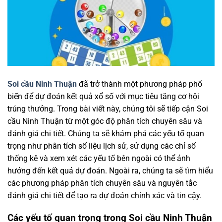
Soi cầu Ninh Thuận
đã trở thành một phương pháp phổ
biến để dự đoán kết quả xổ số với mục tiêu tăng cơ hội
trúng thưởng. Trong bài viết này, chúng tôi sẽ tiếp cận Soi
cầu Ninh Thuận từ một góc độ phân tích chuyên sâu và
đánh giá chi tiết. Chúng ta sẽ khám phá các yếu tố quan
trọng như phân tích số liệu lịch sử, sử dụng các chỉ số
thống kê và xem xét các yếu tố bên ngoài có thể ảnh
hưởng đến kết quả dự đoán. Ngoài ra, chúng ta sẽ tìm hiểu
các phương pháp phân tích chuyên sâu và nguyên tắc
đánh giá chi tiết để tạo ra dự đoán chính xác và tin cậy.
Các yếu tố quan trọng trong Soi cầu Ninh Thuận