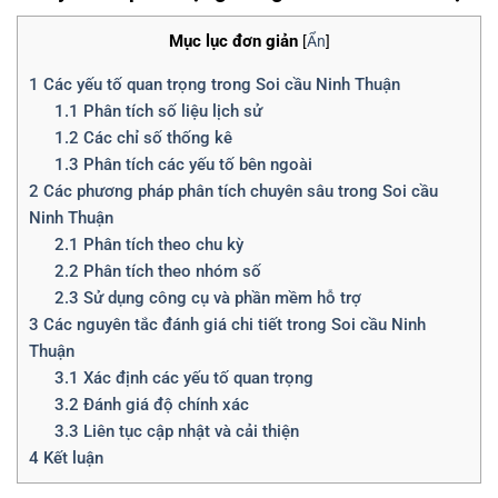
Mục lục đơn giản
[
Ẩn
]
1
Các yếu tố quan trọng trong Soi cầu Ninh Thuận
1.1
Phân tích số liệu lịch sử
1.2
Các chỉ số thống kê
1.3
Phân tích các yếu tố bên ngoài
2
Các phương pháp phân tích chuyên sâu trong Soi cầu
Ninh Thuận
2.1
Phân tích theo chu kỳ
2.2
Phân tích theo nhóm số
2.3
Sử dụng công cụ và phần mềm hỗ trợ
3
Các nguyên tắc đánh giá chi tiết trong Soi cầu Ninh
Thuận
3.1
Xác định các yếu tố quan trọng
3.2
Đánh giá độ chính xác
3.3
Liên tục cập nhật và cải thiện
4
Kết luận