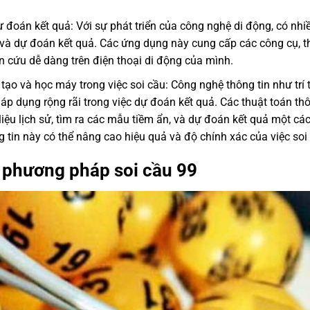
ự đoán kết quả: Với sự phát triển của công nghệ di động, có nhi
u và dự đoán kết quả. Các ứng dụng này cung cấp các công cụ, th
ên cứu dễ dàng trên điện thoại di động của mình.
tạo và học máy trong việc soi cầu: Công nghệ thông tin như trí
áp dụng rộng rãi trong việc dự đoán kết quả. Các thuật toán t
liệu lịch sử, tìm ra các mẫu tiềm ẩn, và dự đoán kết quả một cá
tin này có thể nâng cao hiệu quả và độ chính xác của việc soi
g phương pháp soi cầu 99