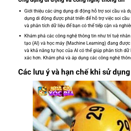
Giới thiệu các ứng dụng di động hỗ trợ soi cầu và d
dụng di động được phát triển để hỗ trợ việc soi cầ
và phân tích dữ liệu để bạn có thể tiếp cận và nghi
Khám phá các công nghệ thông tin như trí tuệ nhân 
tạo (AI) và học máy (Machine Learning) đang được 
và khả năng tự học của AI có thể giúp phân tích dữ 
xác hơn. Khám phá và áp dụng các công nghệ thông 
Các lưu ý và hạn chế khi sử dụn