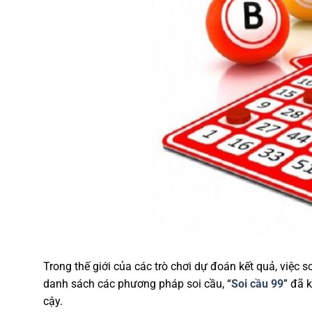
Trong thế giới của các trò chơi dự đoán kết quả, việc s
danh sách các phương pháp soi cầu, “
Soi cầu 99
” đã 
cậy.