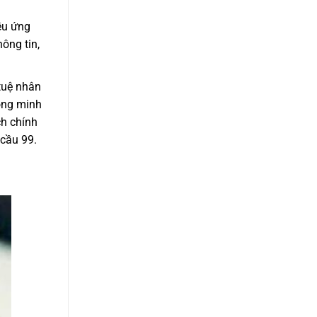
ều ứng
ông tin,
 tuệ nhân
hông minh
ch chính
 cầu 99.