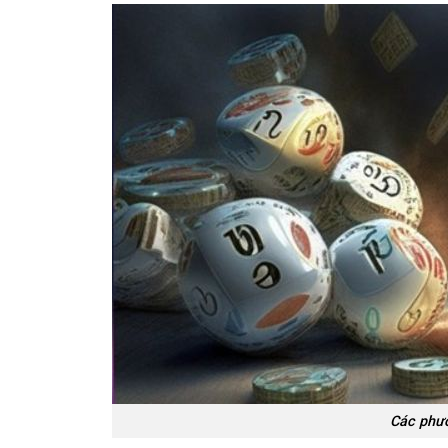
Các phươ