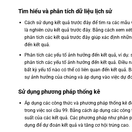
Tìm hiểu và phân tích dữ liệu lịch sử
Cách sử dụng kết quả trước đây để tìm ra các mẫu 
là nghiên cứu kết quả trước đây. Bằng cách xem xét 
phân tích các kết quả trước đây giúp xác định nhữn
đến kết quả.
Phân tích các yếu tố ảnh hưởng đến kết quả, ví dụ: 
phân tích các yếu tố ảnh hưởng đến kết quả. Điều 
bất kỳ yếu tố nào có thể có liên quan đến kết quả. 
sự ảnh hưởng của chúng và áp dụng vào việc dự đo
Sử dụng phương pháp thống kê
Áp dụng các công thức và phương pháp thống kê đ
trong việc soi cầu 99. Bằng cách áp dụng các công
suất của các kết quả. Các phương pháp như phân ph
dụng để dự đoán kết quả và tăng cơ hội trúng cao.