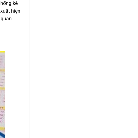
 thống kê
 xuất hiện
n quan