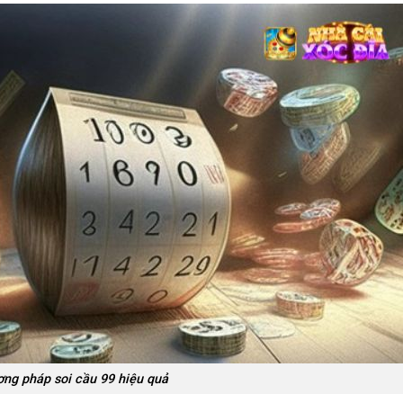
ng pháp soi cầu 99 hiệu quả