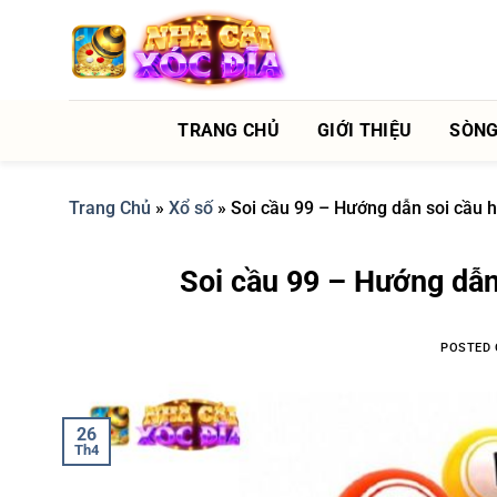
Skip
to
content
TRANG CHỦ
GIỚI THIỆU
SÒNG
Trang Chủ
»
Xổ số
»
Soi cầu 99 – Hướng dẫn soi cầu hi
Soi cầu 99 – Hướng dẫn 
POSTED
26
Th4