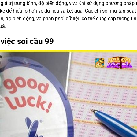
giá trị trung bình, độ biến động, v.v.: Khi sử dụng phương pháp
 kê để hiểu rõ hơn về dữ liệu và kết quả. Các chỉ số như tần suất
bình, độ biến động, và phân phối dữ liệu có thể cung cấp thông ti
uả.
việc soi cầu 99