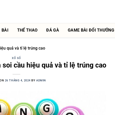
 BÀI
THỂ THAO
ĐÁ GÀ
GAME BÀI ĐỔI THƯỞNG
ệu quả và tỉ lệ trúng cao
XỔ SỐ
soi cầu hiệu quả và tỉ lệ trúng cao
 ON
26 THÁNG 4, 2024
BY
ADMIN