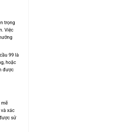
n trọng
n. Việc
 hưởng
cầu 99 là
ng, hoặc
nh được
h mẽ
 và xác
 được sử