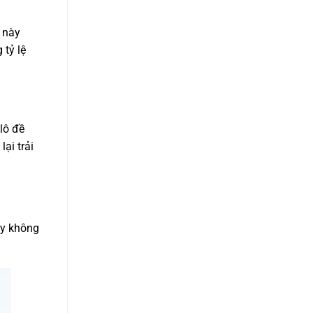
u này
 tỷ lệ
lô đề
ại trải
ày không