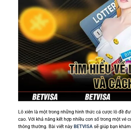
Lô xiên là một trong những hình thức cá cược lô đề đư
cao. Với khả năng kết hợp nhiều con số trong một vé c
thông thường. Bài viết này
BETVISA
sẽ giúp bạn khám 