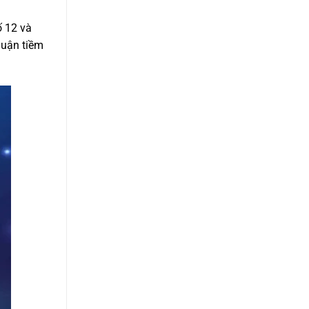
ố 12 và
huận tiềm