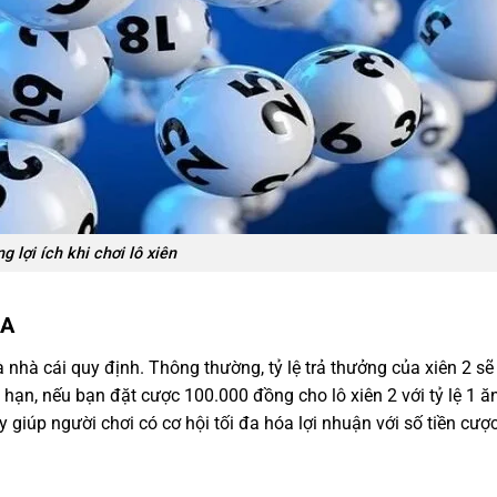
g lợi ích khi chơi lô xiên
SA
à nhà cái quy định. Thông thường, tỷ lệ trả thưởng của xiên 2 s
hạn, nếu bạn đặt cược 100.000 đồng cho lô xiên 2 với tỷ lệ 1 ă
giúp người chơi có cơ hội tối đa hóa lợi nhuận với số tiền cượ