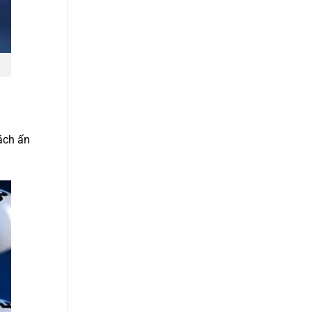
cách ấn