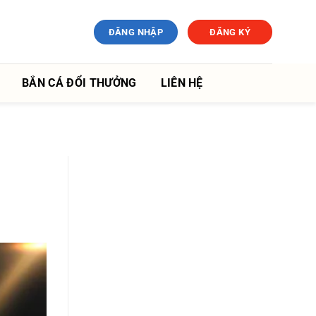
ĐĂNG NHẬP
ĐĂNG KÝ
BẮN CÁ ĐỔI THƯỞNG
LIÊN HỆ