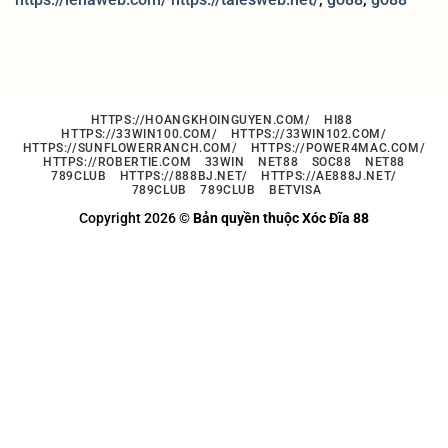
HTTPS://HOANGKHOINGUYEN.COM/
HI88
HTTPS://33WIN100.COM/
HTTPS://33WIN102.COM/
HTTPS://SUNFLOWERRANCH.COM/
HTTPS://POWER4MAC.COM/
HTTPS://ROBERTIE.COM
33WIN
NET88
SOC88
NET88
789CLUB
HTTPS://888BJ.NET/
HTTPS://AE888J.NET/
789CLUB
789CLUB
BETVISA
Copyright 2026 ©
Bản quyền thuộc Xóc Đĩa 88