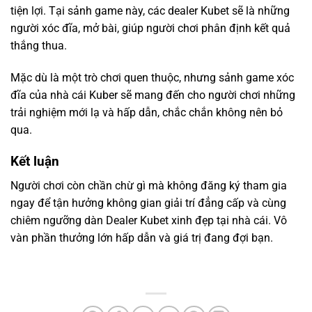
tiện lợi. Tại sảnh game này, các dealer Kubet sẽ là những
người xóc đĩa, mở bài, giúp người chơi phân định kết quả
thắng thua.
Mặc dù là một trò chơi quen thuộc, nhưng sảnh game xóc
đĩa của nhà cái Kuber sẽ mang đến cho người chơi những
trải nghiệm mới lạ và hấp dẫn, chắc chắn không nên bỏ
qua.
Kết luận
Người chơi còn chần chừ gì mà không đăng ký tham gia
ngay để tận hưởng không gian giải trí đẳng cấp và cùng
chiêm ngưỡng dàn Dealer Kubet xinh đẹp tại nhà cái. Vô
vàn phần thưởng lớn hấp dẫn và giá trị đang đợi bạn.