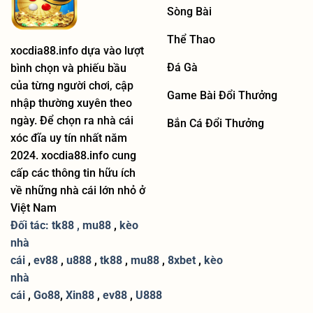
Sòng Bài
Thể Thao
xocdia88.info dựa vào lượt
Đá Gà
bình chọn và phiếu bầu
của từng người chơi, cập
Game Bài Đổi Thưởng
nhập thường xuyên theo
ngày. Để chọn ra nhà cái
Bắn Cá Đổi Thưởng
xóc đĩa uy tín nhất năm
2024. xocdia88.info cung
cấp các thông tin hữu ích
về những nhà cái lớn nhỏ ở
Việt Nam
Đối tác:
tk88
,
mu88
,
kèo
nhà
cái
,
ev88
,
u888
,
tk88
,
mu88
,
8xbet
,
kèo
nhà
cái
,
Go88
,
Xin88
,
ev88
,
U888