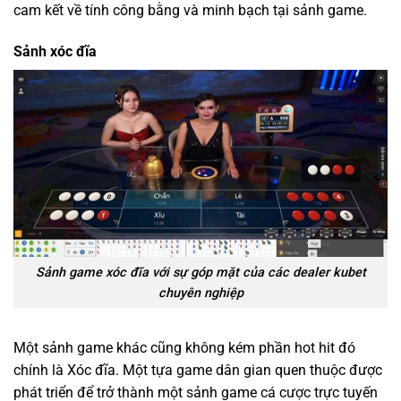
cam kết về tính công bằng và minh bạch tại sảnh game.
Sảnh xóc đĩa
Sảnh game xóc đĩa với sự góp mặt của các dealer kubet
chuyên nghiệp
Một sảnh game khác cũng không kém phần hot hit đó
chính là Xóc đĩa. Một tựa game dân gian quen thuộc được
phát triển để trở thành một sảnh game cá cược trực tuyến