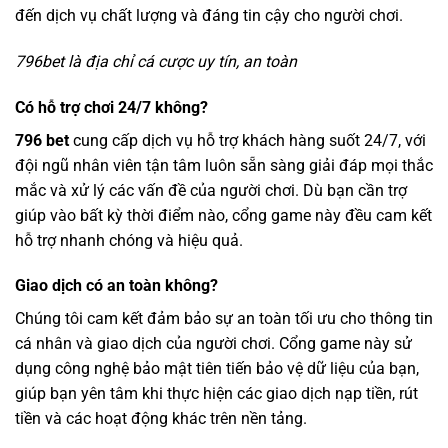
đến dịch vụ chất lượng và đáng tin cậy cho người chơi.
796bet là địa chỉ cá cược uy tín, an toàn
Có hỗ trợ chơi 24/7 không?
796 bet
cung cấp dịch vụ hỗ trợ khách hàng suốt 24/7, với
đội ngũ nhân viên tận tâm luôn sẵn sàng giải đáp mọi thắc
mắc và xử lý các vấn đề của người chơi. Dù bạn cần trợ
giúp vào bất kỳ thời điểm nào, cổng game này đều cam kết
hỗ trợ nhanh chóng và hiệu quả.
Giao dịch có an toàn không?
Chúng tôi cam kết đảm bảo sự an toàn tối ưu cho thông tin
cá nhân và giao dịch của người chơi. Cổng game này sử
dụng công nghệ bảo mật tiên tiến bảo vệ dữ liệu của bạn,
giúp bạn yên tâm khi thực hiện các giao dịch nạp tiền, rút
tiền và các hoạt động khác trên nền tảng.