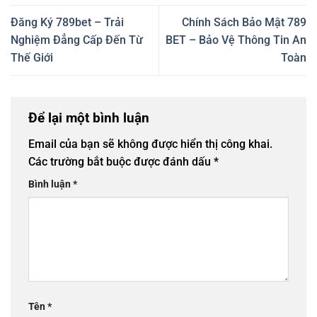
Đăng Ký 789bet – Trải
Chính Sách Bảo Mật 789
Nghiệm Đẳng Cấp Đến Từ
BET – Bảo Vệ Thông Tin An
Thế Giới
Toàn
Để lại một bình luận
Email của bạn sẽ không được hiển thị công khai.
Các trường bắt buộc được đánh dấu
*
Bình luận
*
Tên
*