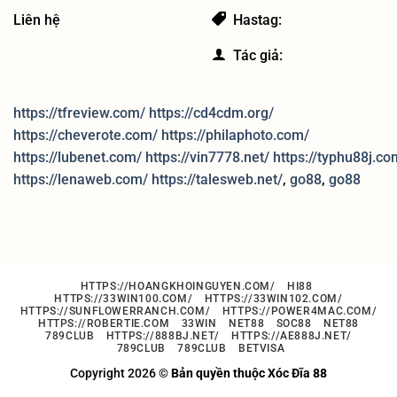
Liên hệ
Hastag:
Tác giả:
https://tfreview.com/
https://cd4cdm.org/
https://cheverote.com/
https://philaphoto.com/
https://lubenet.com/
https://vin7778.net/
https://typhu88j.co
https://lenaweb.com/
https://talesweb.net/
,
go88
,
go88
HTTPS://HOANGKHOINGUYEN.COM/
HI88
HTTPS://33WIN100.COM/
HTTPS://33WIN102.COM/
HTTPS://SUNFLOWERRANCH.COM/
HTTPS://POWER4MAC.COM/
HTTPS://ROBERTIE.COM
33WIN
NET88
SOC88
NET88
789CLUB
HTTPS://888BJ.NET/
HTTPS://AE888J.NET/
789CLUB
789CLUB
BETVISA
Copyright 2026 ©
Bản quyền thuộc Xóc Đĩa 88