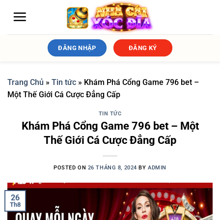
Skip
to
content
ĐĂNG NHẬP
ĐĂNG KÝ
Trang Chủ
»
Tin tức
»
Khám Phá Cổng Game 796 bet –
Một Thế Giới Cá Cược Đẳng Cấp
TIN TỨC
Khám Phá Cổng Game 796 bet – Một
Thế Giới Cá Cược Đẳng Cấp
POSTED ON
26 THÁNG 8, 2024
BY
ADMIN
26
Th8