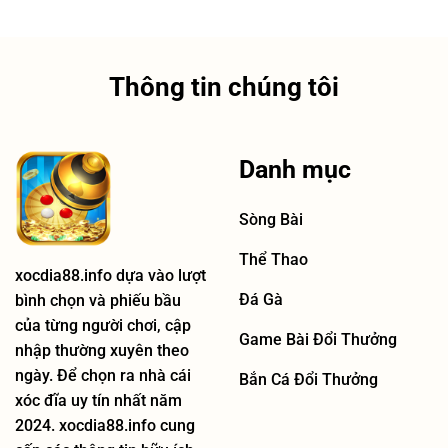
Thông tin chúng tôi
Danh mục
Sòng Bài
Thể Thao
xocdia88.info dựa vào lượt
Đá Gà
bình chọn và phiếu bầu
của từng người chơi, cập
Game Bài Đổi Thưởng
nhập thường xuyên theo
ngày. Để chọn ra nhà cái
Bắn Cá Đổi Thưởng
xóc đĩa uy tín nhất năm
2024. xocdia88.info cung