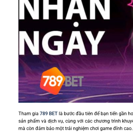
Tham gia
789 BET
là bước đầu tiên để bạn tiến gần hơ
sản phẩm và dịch vụ, cùng với các chương trình khuy
mà còn đảm bảo một trải nghiệm chơi game đỉnh cao.