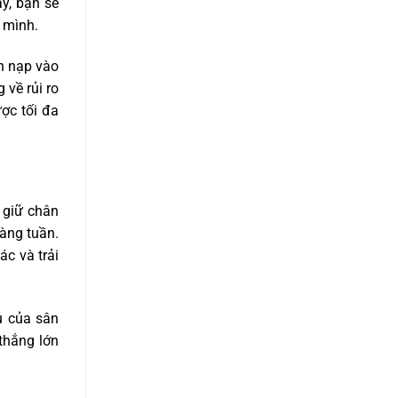
y, bạn sẽ
a mình.
n nạp vào
 về rủi ro
ợc tối đa
 giữ chân
hàng tuần.
ác và trải
ủ của sân
thắng lớn