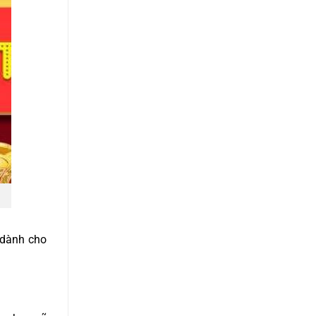
 dành cho