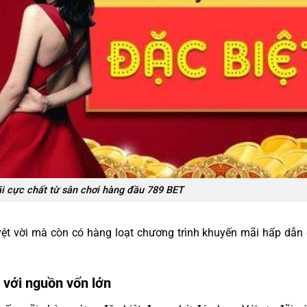
 cực chất từ sân chơi hàng đầu 789 BET
ệt vời mà còn có hàng loạt chương trình khuyến mãi hấp dẫn
 với nguồn vốn lớn