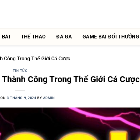
 BÀI
THỂ THAO
ĐÁ GÀ
GAME BÀI ĐỔI THƯỞNG
h Công Trong Thế Giới Cá Cược
TIN TỨC
 Thành Công Trong Thế Giới Cá Cược
 ON
3 THÁNG 9, 2024
BY
ADMIN