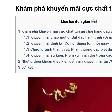
Khám phá khuyến mãi cực chất t
Mục lục đơn giản
[
Ẩn
]
1
Khám phá khuyến mãi cực chất từ sân chơi hàng đầu
1.1
Khuyến mãi chào mừng: Bắt đầu hành trình với n
1.2
Khuyến mãi định kỳ: Cơ hội thắng lớn mỗi ngày
1.3
Chương trình thân thiết: Phần thưởng đặc biệt d
1.4
Khuyến mãi sự kiện: Niềm vui nhân đôi trong các
2
Những điều khoản điều kiện để nhận khuyến mãi tại 
3
Lời kết